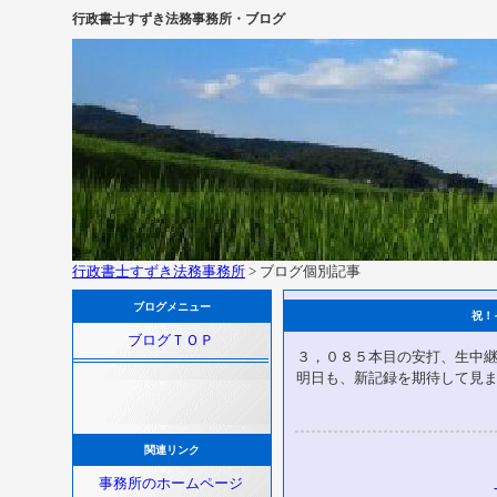
行政書士すずき法務事務所・ブログ
行政書士すずき法務事務所
> ブログ個別記事
ブログメニュー
祝！
ブログＴＯＰ
３，０８５本目の安打、生中
明日も、新記録を期待して見
関連リンク
事務所のホームページ