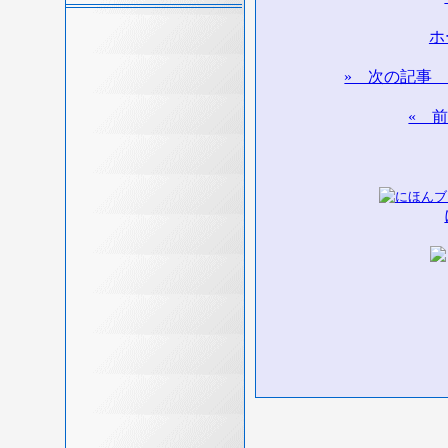
ホ
» 次の記事
« 