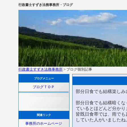
行政書士すずき法務事務所・ブログ
行政書士すずき法務事務所
> ブログ個別記事
ブログメニュー
ブログＴＯＰ
部分日食でも結構楽しみ
部分日食でも結構暗くな
ているとほどんど分かり
皆既日食帯では、雨でも
関連リンク
していた人がいましたね
事務所のホームページ