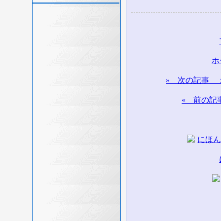
ホ
» 次の記事 
« 前の記