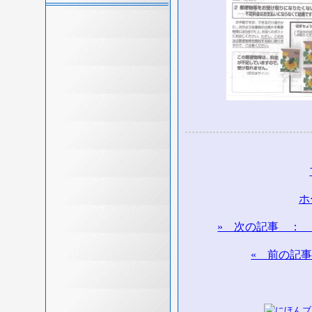
ホ
» 次の記事 ：
« 前の記