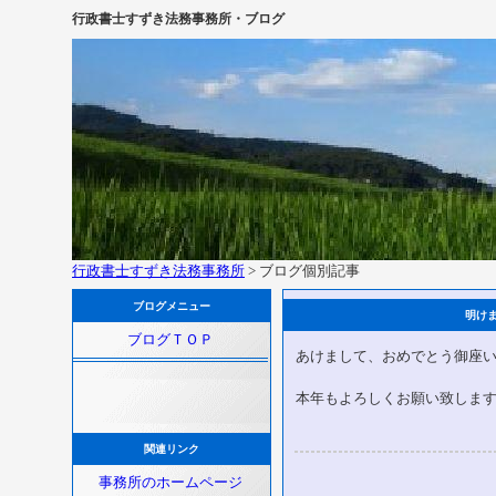
行政書士すずき法務事務所・ブログ
行政書士すずき法務事務所
> ブログ個別記事
ブログメニュー
明け
ブログＴＯＰ
あけまして、おめでとう御座
本年もよろしくお願い致しま
関連リンク
事務所のホームページ