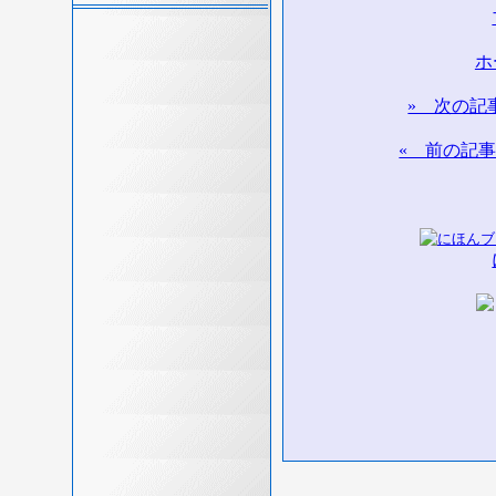
ホ
» 次の記
« 前の記