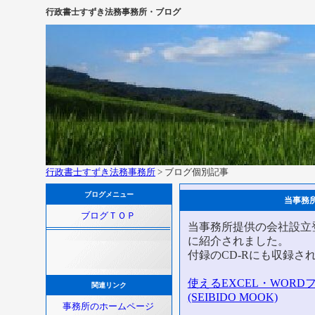
行政書士すずき法務事務所・ブログ
行政書士すずき法務事務所
> ブログ個別記事
ブログメニュー
当事務
ブログＴＯＰ
当事務所提供の会社設立
に紹介されました。
付録のCD-Rにも収録さ
使えるEXCEL・WORDフ
関連リンク
(SEIBIDO MOOK)
事務所のホームページ