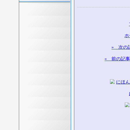
ホ
» 次の
« 前の記