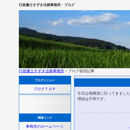
行政書士すずき法務事務所・ブログ
行政書士すずき法務事務所
> ブログ個別記事
ブログメニュー
ブログＴＯＰ
今日は相模原に行ってきまし
理由は不明です。
関連リンク
事務所のホームページ