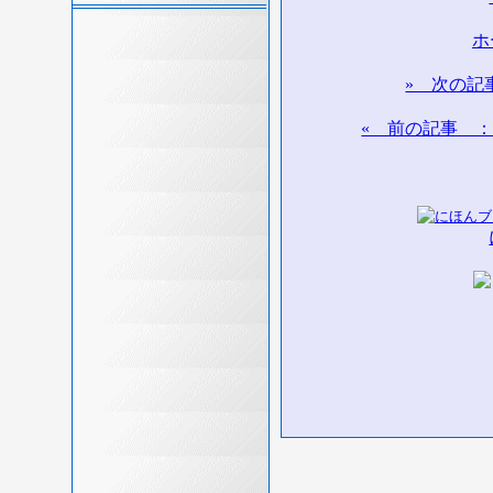
ホ
» 次の記
« 前の記事 