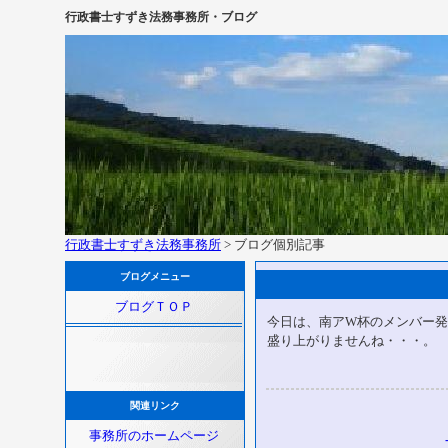
行政書士すずき法務事務所・ブログ
行政書士すずき法務事務所
> ブログ個別記事
ブログメニュー
ブログＴＯＰ
今日は、南アW杯のメンバー
盛り上がりませんね・・・。
関連リンク
事務所のホームページ