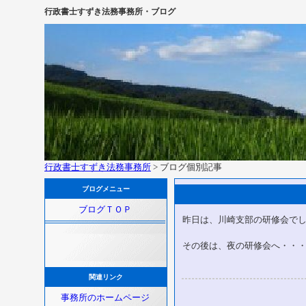
行政書士すずき法務事務所・ブログ
行政書士すずき法務事務所
> ブログ個別記事
ブログメニュー
ブログＴＯＰ
昨日は、川崎支部の研修会で
その後は、夜の研修会へ・・
関連リンク
事務所のホームページ