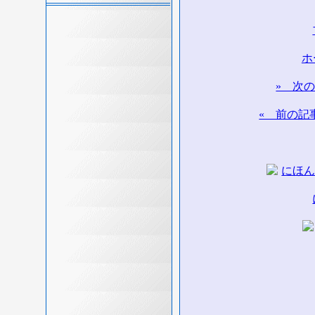
ホ
» 次
« 前の記