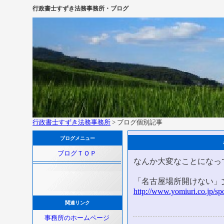
行政書士すずき法務事務所・ブログ
行政書士すずき法務事務所
> ブログ個別記事
ブログメニュー
ブログＴＯＰ
なんか大変なことになっ
「名古屋場所開けない」
http://www.yomiuri.co.jp/
関連リンク
事務所のホームページ