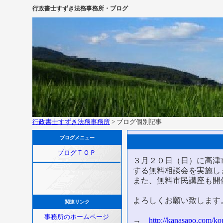
行政書士すずき法務事務所・ブログ
行政書士すずき法務事務所
> ブログ個別記事
ブログメニュー
ブログＴＯＰ
３月２０日（日）に高津
する無料相談会を実施し
また、無料市民講座も開
よろしくお願い致します
関連リンク
事務所のホームページ
→
http://kanasapo.com/k