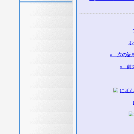
ホ
» 次の記
« 前