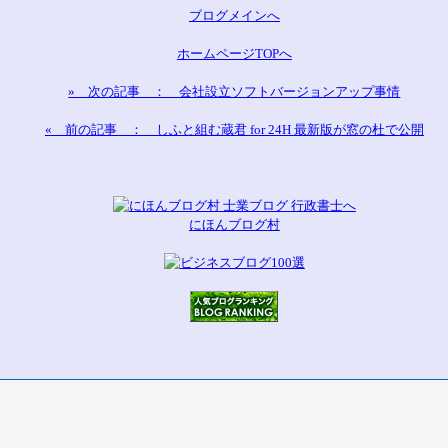
ブログメインへ
ホームページTOPへ
» 次の記事 ： 会社設立ソフトバージョンアップ事情
« 前の記事 ： しふと組む蔵君 for 24H 最新版が窓の杜で公開
にほんブログ村