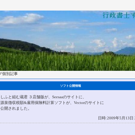
ログ個別記事
ソフト公開情報
しふと組む蔵君 ３店舗版が、Seesaaのサイトに、
源泉徴収税額&雇用保険料計算ソフトが、Vectorのサイトに
公開されました。
日時:2009年5月13日 2