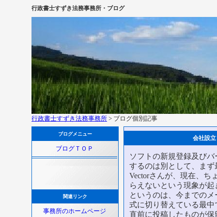
行政書士すずき法務事務所・ブログ
行政書士すずき法務事務所
> ブログ個別記事
ブログメニュー
会社設立
ブログＴＯＰ
ソフトの新規登録及びバ
するのは別として、まず最
Vectorさんが、現在
らえないという現象が起
というのは、今までのメ
関連リンク
式に切り替えている最中
事務所のホームページ
直前に投稿したものが保