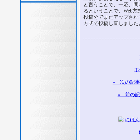
と言うことで、一応、問
るということで、Web
投稿分でまだアップされ
方式で投稿し直しました
ホ
» 次の記
« 前の